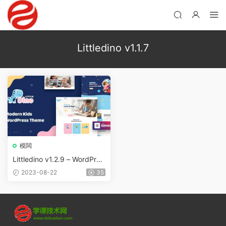
Littledino v1.1.7
模闆
Littledino v1.2.9 – WordPres
s兒童主題
2023-08-22
35