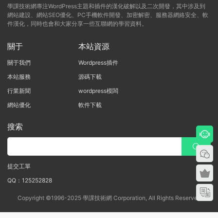
學課技術網專注WordPress主題和插件的漢化破解以及二次開發，其中涉及到
網站建設、網站SEO優化、PC手機軟件開發、加密解密、服務器網絡安全、軟
件漢化，同時也會和大家分享一些互聯網的學習資料。
關于
本站資源
關于我們
Wordpress插件
本站服務
源碼下載
行業新聞
wordpress模闆
網站優化
軟件下載
搜索
提交工單
QQ：125252828
Copyright ©1996-2025 學課技術網 Corporation, All Rights Reserved