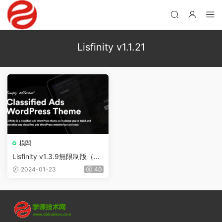
Lisfinity v1.1.21
模闆
Lisfinity v1.3.9無限制版（已
漢化）– WordPress分類廣告
2024-01-23
40
主題