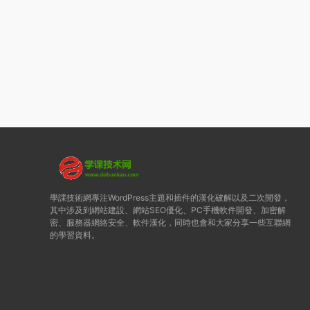
學課技術網專注WordPress主題和插件的漢化破解以及二次開發，
其中涉及到網站建設、網站SEO優化、PC手機軟件開發、加密解
密、服務器網絡安全、軟件漢化，同時也會和大家分享一些互聯網
的學習資料。