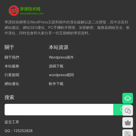
學課技術網專注WordPress主題和插件的漢化破解以及二次開發，其中涉及到
網站建設、網站SEO優化、PC手機軟件開發、加密解密、服務器網絡安全、軟
件漢化，同時也會和大家分享一些互聯網的學習資料。
關于
本站資源
關于我們
Wordpress插件
本站服務
源碼下載
行業新聞
wordpress模闆
網站優化
軟件下載
搜索
提交工單
QQ：125252828