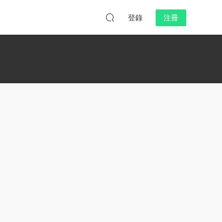
登錄
注冊