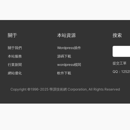
關于
本站資源
搜索
關于我們
Wordpress插件
本站服務
源碼下載
提交工單
行業新聞
wordpress模闆
QQ：1252
網站優化
軟件下載
Copyright ©1996-2025 學課技術網 Corporation, All Rights Reserved