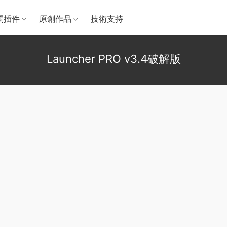
闆插件
原創作品
技術支持
Launcher PRO v3.4破解版