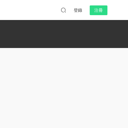
登錄
注冊