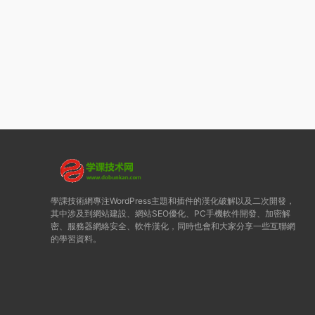
學課技術網專注WordPress主題和插件的漢化破解以及二次開發，
其中涉及到網站建設、網站SEO優化、PC手機軟件開發、加密解
密、服務器網絡安全、軟件漢化，同時也會和大家分享一些互聯網
的學習資料。