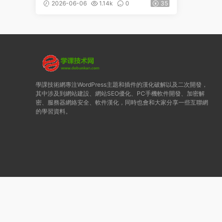
tor的視覺效果
2026-06-06
1.14k
0
35
學課技術網專注WordPress主題和插件的漢化破解以及二次開發，
其中涉及到網站建設、網站SEO優化、PC手機軟件開發、加密解
密、服務器網絡安全、軟件漢化，同時也會和大家分享一些互聯網
的學習資料。