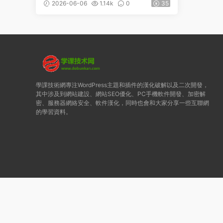
tor的視覺效果
2026-06-06
1.14k
0
35
學課技術網專注WordPress主題和插件的漢化破解以及二次開發，
其中涉及到網站建設、網站SEO優化、PC手機軟件開發、加密解
密、服務器網絡安全、軟件漢化，同時也會和大家分享一些互聯網
的學習資料。