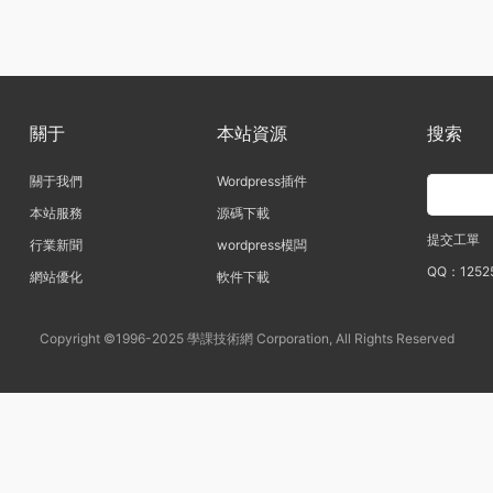
關于
本站資源
搜索
關于我們
Wordpress插件
本站服務
源碼下載
提交工單
行業新聞
wordpress模闆
QQ：1252
網站優化
軟件下載
Copyright ©1996-2025 學課技術網 Corporation, All Rights Reserved