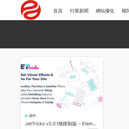
首頁
行業新聞
網站優化
模
插件
JetTricks v2.0.1無限制版 – Elemen