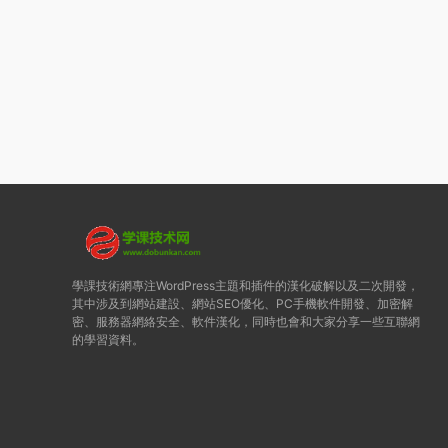
學課技術網專注WordPress主題和插件的漢化破解以及二次開發，
其中涉及到網站建設、網站SEO優化、PC手機軟件開發、加密解
密、服務器網絡安全、軟件漢化，同時也會和大家分享一些互聯網
的學習資料。