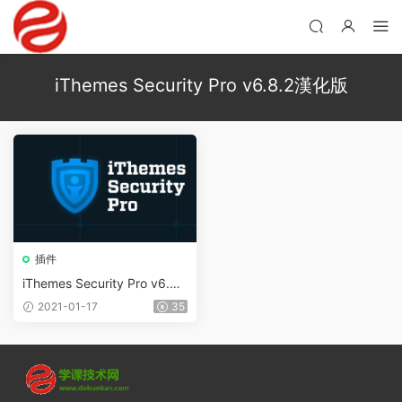
iThemes Security Pro v6.8.2漢化版
插件
iThemes Security Pro v6.8.
2 – WordPress安全防護插件
2021-01-17
35