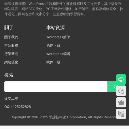
學課技術網專注WordPress主題和插件的漢化破解以及二次開發，其中涉及到
網站建設、網站SEO優化、PC手機軟件開發、加密解密、服務器網絡安全、軟
件漢化，同時也會和大家分享一些互聯網的學習資料。
關于
本站資源
關于我們
Wordpress插件
本站服務
源碼下載
行業新聞
wordpress模闆
網站優化
軟件下載
搜索
提交工單
QQ：125252828
Copyright ©1996-2025 學課技術網 Corporation, All Rights Reserved