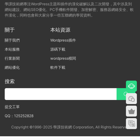
學課技術網專注WordPress主題和插件的漢化破解以及二次開發，其中涉及到
網站建設、網站SEO優化、PC手機軟件開發、加密解密、服務器網絡安全、軟
件漢化，同時也會和大家分享一些互聯網的學習資料。
關于
本站資源
關于我們
Wordpress插件
本站服務
源碼下載
行業新聞
wordpress模闆
網站優化
軟件下載
搜索
提交工單
QQ：125252828
Copyright ©1996-2025 學課技術網 Corporation, All Rights Reserved