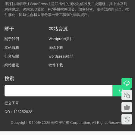
學課技術網專注WordPress主題和插件的漢化破解以及二次開發，其中涉及到
網站建設、網站SEO優化、PC手機軟件開發、加密解密、服務器網絡安全、軟
件漢化，同時也會和大家分享一些互聯網的學習資料。
關于
本站資源
關于我們
Wordpress插件
本站服務
源碼下載
行業新聞
wordpress模闆
網站優化
軟件下載
搜索
提交工單
QQ：125252828
Copyright ©1996-2025 學課技術網 Corporation, All Rights Reserved