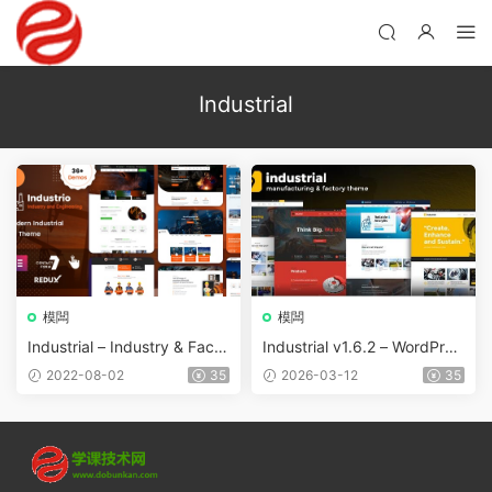
Industrial
模闆
模闆
Industrial – Industry & Facto
Industrial v1.6.2 – WordPres
ry WordPress v1.0 – 6 April
s工業工廠主題
2022-08-02
35
2026-03-12
35
2022