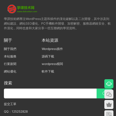
學課技術網專注WordPress主題和插件的漢化破解以及二次開發，其中涉及到
網站建設、網站SEO優化、PC手機軟件開發、加密解密、服務器網絡安全、軟
件漢化，同時也會和大家分享一些互聯網的學習資料。
關于
本站資源
關于我們
Wordpress插件
本站服務
源碼下載
行業新聞
wordpress模闆
網站優化
軟件下載
搜索
提交工單
QQ：125252828