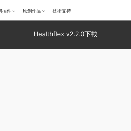
闆插件
原創作品
技術支持
Healthflex v2.2.0下載