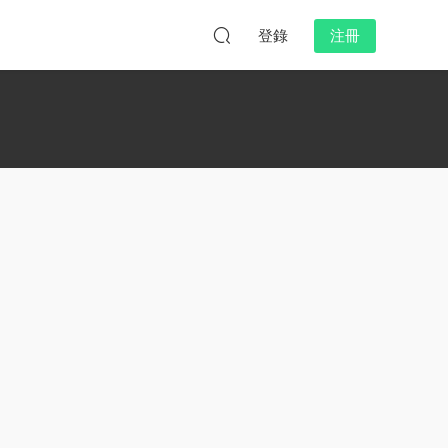
登錄
注冊