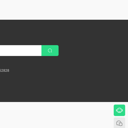
52828