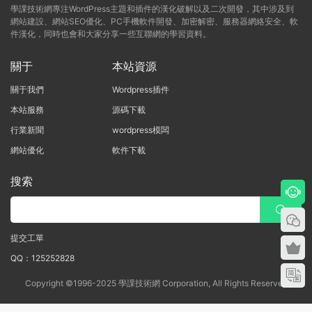
學課技術網專注WordPress主題和插件的漢化破解以及二次開發，其中涉及到
網站建設、網站SEO優化、PC手機軟件開發、加密解密、服務器網絡安全、軟
件漢化，同時也會和大家分享一些互聯網的學習資料。
關于
本站資源
關于我們
Wordpress插件
本站服務
源碼下載
行業新聞
wordpress模闆
網站優化
軟件下載
搜索
提交工單
QQ：125252828
Copyright ©1996-2025 學課技術網 Corporation, All Rights Reserved