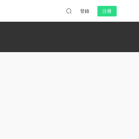
登錄
注冊