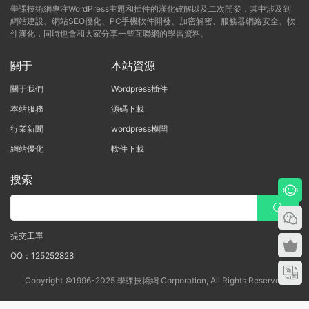
學課技術網專注WordPress主題和插件的漢化破解以及二次開發，其中涉及到
網站建設、網站SEO優化、PC手機軟件開發、加密解密、服務器網絡安全、軟
件漢化，同時也會和大家分享一些互聯網的學習資料。
關于
本站資源
關于我們
Wordpress插件
本站服務
源碼下載
行業新聞
wordpress模闆
網站優化
軟件下載
搜索
提交工單
QQ：125252828
Copyright ©1996-2025 學課技術網 Corporation, All Rights Reserved