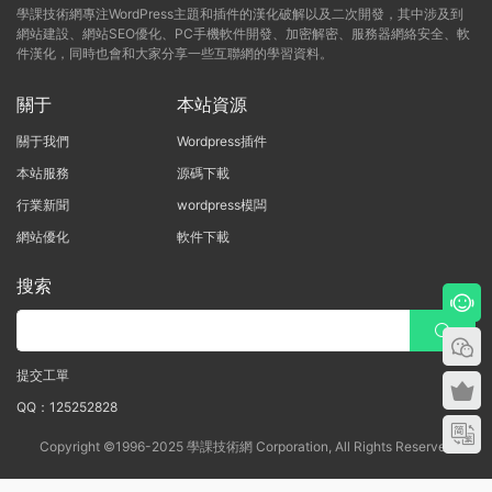
學課技術網專注WordPress主題和插件的漢化破解以及二次開發，其中涉及到
網站建設、網站SEO優化、PC手機軟件開發、加密解密、服務器網絡安全、軟
件漢化，同時也會和大家分享一些互聯網的學習資料。
關于
本站資源
關于我們
Wordpress插件
本站服務
源碼下載
行業新聞
wordpress模闆
網站優化
軟件下載
搜索
提交工單
QQ：125252828
Copyright ©1996-2025 學課技術網 Corporation, All Rights Reserved