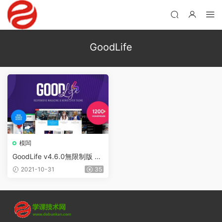
GoodLife
模闆
GoodLife v4.6.0無限制版 –
WordPress雜志和報紙主題
2021-10-31
35