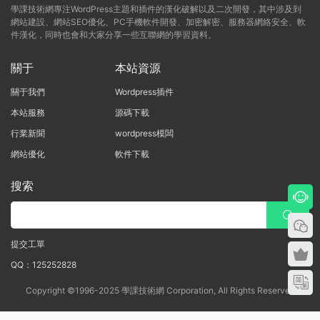
學課技術網專注WordPress主題和插件的漢化破解以及二次開發，其中涉及到
網站建設、網站SEO優化、PC手機軟件開發、加密解密、服務器網絡安全、軟
件漢化，同時也會和大家分享一些互聯網的學習資料。
關于
本站資源
關于我們
Wordpress插件
本站服務
源碼下載
行業新聞
wordpress模闆
網站優化
軟件下載
搜索
提交工單
QQ：125252828
Copyright ©1996-2025 學課技術網 Corporation, All Rights Reserved