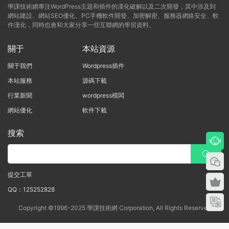
學課技術網專注WordPress主題和插件的漢化破解以及二次開發，其中涉及到
網站建設、網站SEO優化、PC手機軟件開發、加密解密、服務器網絡安全、軟
件漢化，同時也會和大家分享一些互聯網的學習資料。
關于
本站資源
關于我們
Wordpress插件
本站服務
源碼下載
行業新聞
wordpress模闆
網站優化
軟件下載
搜索
提交工單
QQ：125252828
Copyright ©1996-2025 學課技術網 Corporation, All Rights Reserved