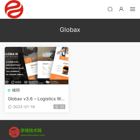
Globax
模闆
Globax v3.6 – Logistics Wor
dPress 主題+ Woocommerc
2023-01-16
35
e