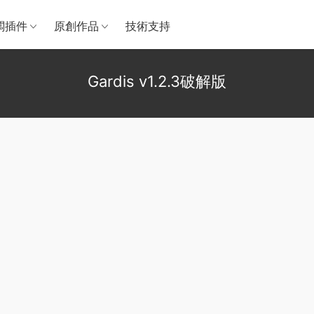
闆插件
原創作品
技術支持
Gardis v1.2.3破解版