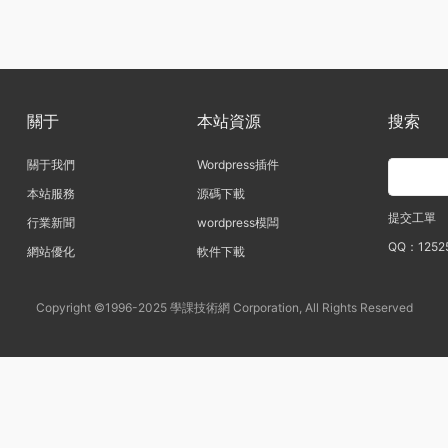
關于
本站資源
搜索
關于我們
Wordpress插件
本站服務
源碼下載
提交工單
行業新聞
wordpress模闆
QQ：1252
網站優化
軟件下載
Copyright ©1996-2025 學課技術網 Corporation, All Rights Reserved