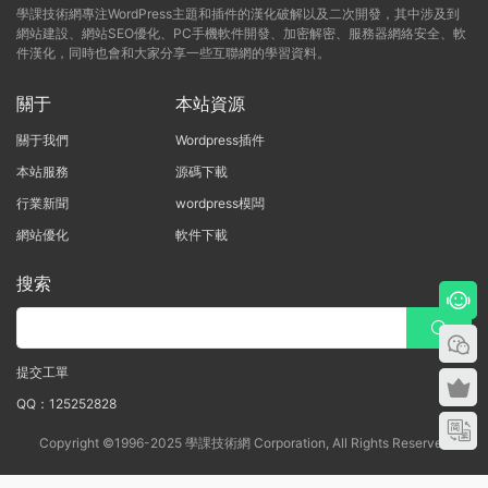
學課技術網專注WordPress主題和插件的漢化破解以及二次開發，其中涉及到
網站建設、網站SEO優化、PC手機軟件開發、加密解密、服務器網絡安全、軟
件漢化，同時也會和大家分享一些互聯網的學習資料。
關于
本站資源
關于我們
Wordpress插件
本站服務
源碼下載
行業新聞
wordpress模闆
網站優化
軟件下載
搜索
提交工單
QQ：125252828
Copyright ©1996-2025 學課技術網 Corporation, All Rights Reserved