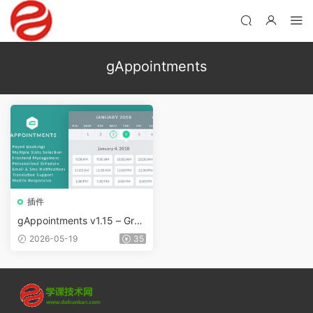
gAppointments
插件
gAppointments v1.15 – Grav
ity Forms預約插件
2026-05-19
35