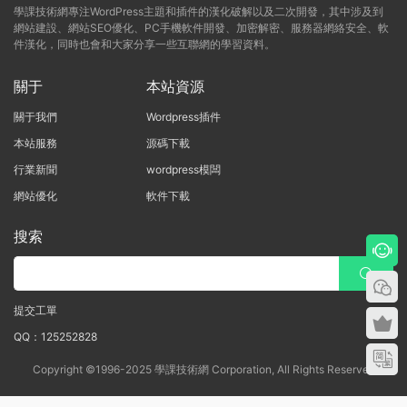
學課技術網專注WordPress主題和插件的漢化破解以及二次開發，其中涉及到
網站建設、網站SEO優化、PC手機軟件開發、加密解密、服務器網絡安全、軟
件漢化，同時也會和大家分享一些互聯網的學習資料。
關于
本站資源
關于我們
Wordpress插件
本站服務
源碼下載
行業新聞
wordpress模闆
網站優化
軟件下載
搜索
提交工單
QQ：125252828
Copyright ©1996-2025 學課技術網 Corporation, All Rights Reserved