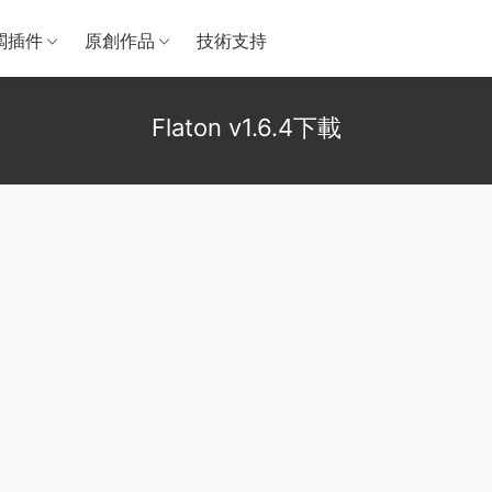
闆插件
原創作品
技術支持
Flaton v1.6.4下載