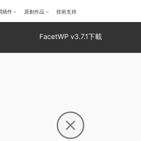
闆插件
原創作品
技術支持
FacetWP v3.7.1下載