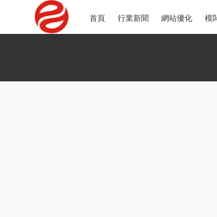
首頁
行業新聞
網站優化
模