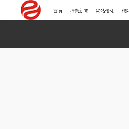
首頁
行業新聞
網站優化
模