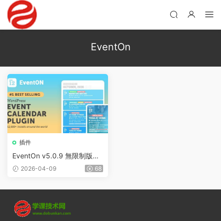
EventOn
插件
EventOn v5.0.9 無限制版
（已漢化） + Addons – Wor
2026-04-09
68
dPress事件日曆插件