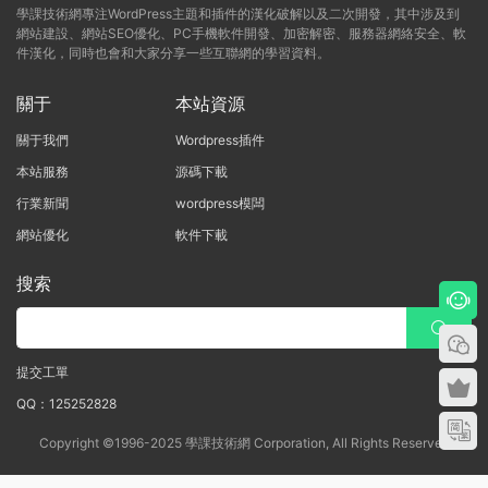
學課技術網專注WordPress主題和插件的漢化破解以及二次開發，其中涉及到
網站建設、網站SEO優化、PC手機軟件開發、加密解密、服務器網絡安全、軟
件漢化，同時也會和大家分享一些互聯網的學習資料。
關于
本站資源
關于我們
Wordpress插件
本站服務
源碼下載
行業新聞
wordpress模闆
網站優化
軟件下載
搜索
提交工單
QQ：125252828
Copyright ©1996-2025 學課技術網 Corporation, All Rights Reserved