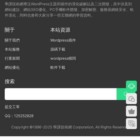
學課技術網專注WordPress主題和插件的漢化破解以及二次開發，其中涉及到
網站建設、網站SEO優化、PC手機軟件開發、加密解密、服務器網絡安全、軟
件漢化，同時也會和大家分享一些互聯網的學習資料。
關于
本站資源
關于我們
Wordpress插件
本站服務
源碼下載
行業新聞
wordpress模闆
網站優化
軟件下載
搜索
提交工單
QQ：125252828
Copyright ©1996-2025 學課技術網 Corporation, All Rights Reserved