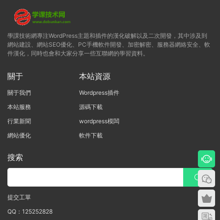
學課技術網專注WordPress主題和插件的漢化破解以及二次開發，其中涉及到
網站建設、網站SEO優化、PC手機軟件開發、加密解密、服務器網絡安全、軟
件漢化，同時也會和大家分享一些互聯網的學習資料。
關于
本站資源
關于我們
Wordpress插件
本站服務
源碼下載
行業新聞
wordpress模闆
網站優化
軟件下載
搜索
提交工單
QQ：125252828