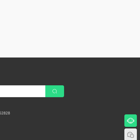
52828