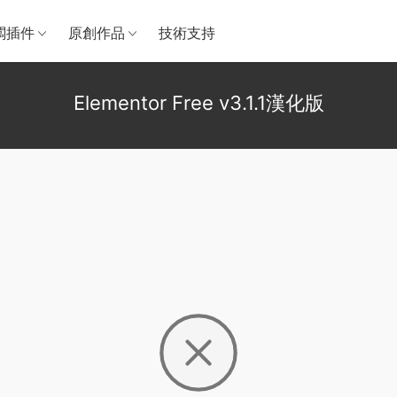
闆插件
原創作品
技術支持
Elementor Free v3.1.1漢化版