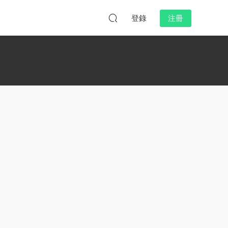
登錄
注冊