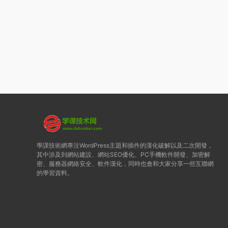
學課技術網專注WordPress主題和插件的漢化破解以及二次開發，
其中涉及到網站建設、網站SEO優化、PC手機軟件開發、加密解
密、服務器網絡安全、軟件漢化，同時也會和大家分享一些互聯網
的學習資料。