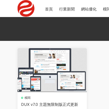
首頁
行業新聞
網站優化
模
模闆
DUX v7.0 主題無限制版正式更新