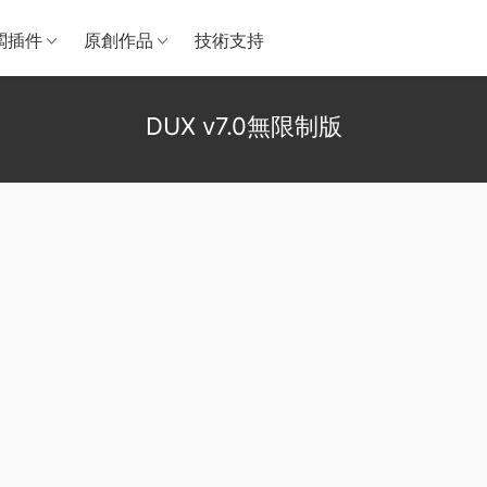
闆插件
原創作品
技術支持
DUX v7.0無限制版