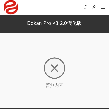
Dokan Pro v3.2.0漢化版
暫無内容