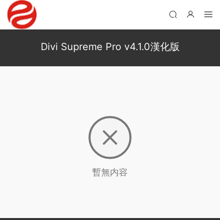
Divi Supreme Pro v4.1.0漢化版
暫無内容