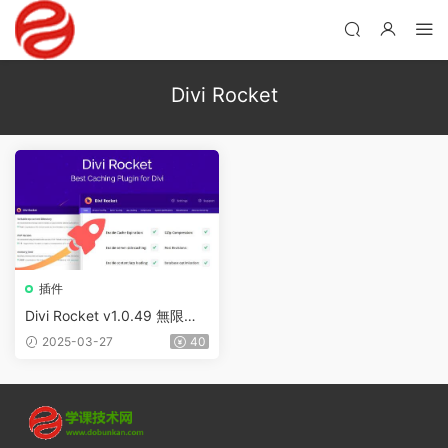
Divi Rocket
插件
Divi Rocket v1.0.49 無限制
版（已漢化） – Divi緩存插件
2025-03-27
40