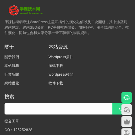
學課技術網專注WordPress主題和插件的漢化破解以及二次開發，其中涉及到
網站建設、網站SEO優化、PC手機軟件開發、加密解密、服務器網絡安全、軟
件漢化，同時也會和大家分享一些互聯網的學習資料。
關于
本站資源
關于我們
Wordpress插件
本站服務
源碼下載
行業新聞
wordpress模闆
網站優化
軟件下載
搜索
提交工單
QQ：125252828