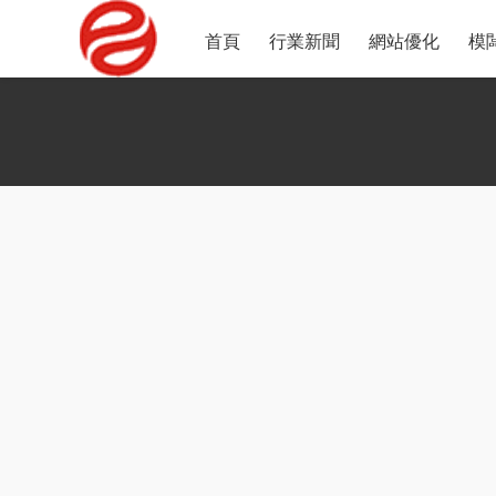
首頁
行業新聞
網站優化
模