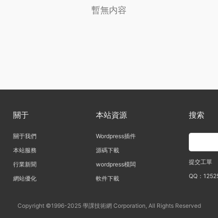
暫無内容
關于
本站資源
搜索
關于我們
Wordpress插件
本站服務
源碼下載
提交工單
行業新聞
wordpress模闆
QQ：1252
網站優化
軟件下載
Copyright ©1996-2025 學課技術網 Corporation, All Rights Reserved