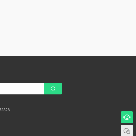
52828