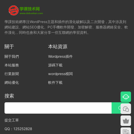
學課技術網專注WordPress主題和插件的漢化破解以及二次開發，其中涉及到
網站建設、網站SEO優化、PC手機軟件開發、加密解密、服務器網絡安全、軟
件漢化，同時也會和大家分享一些互聯網的學習資料。
關于
本站資源
關于我們
Wordpress插件
本站服務
源碼下載
行業新聞
wordpress模闆
網站優化
軟件下載
搜索
提交工單
QQ：125252828