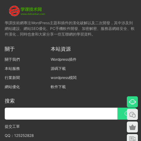
學課技術網專注WordPress主題和插件的漢化破解以及二次開發，其中涉及到
網站建設、網站SEO優化、PC手機軟件開發、加密解密、服務器網絡安全、軟
件漢化，同時也會和大家分享一些互聯網的學習資料。
關于
本站資源
關于我們
Wordpress插件
本站服務
源碼下載
行業新聞
wordpress模闆
網站優化
軟件下載
搜索
提交工單
QQ：125252828