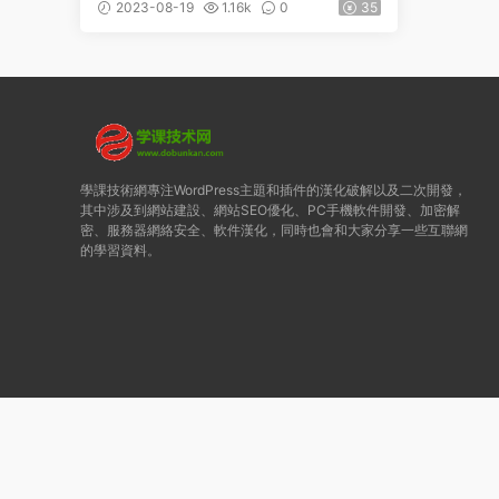
merce産品布局插件
2023-08-19
1.16k
0
35
學課技術網專注WordPress主題和插件的漢化破解以及二次開發，
其中涉及到網站建設、網站SEO優化、PC手機軟件開發、加密解
密、服務器網絡安全、軟件漢化，同時也會和大家分享一些互聯網
的學習資料。