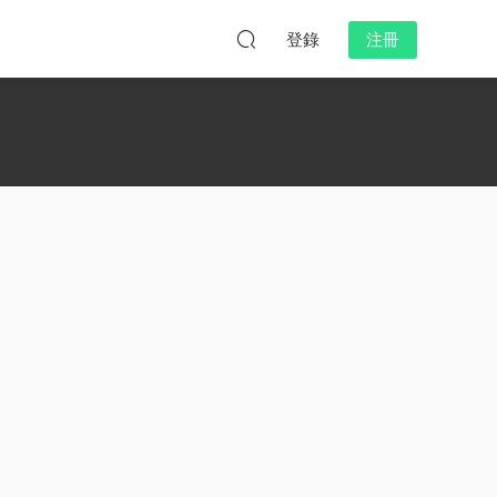
登錄
注冊