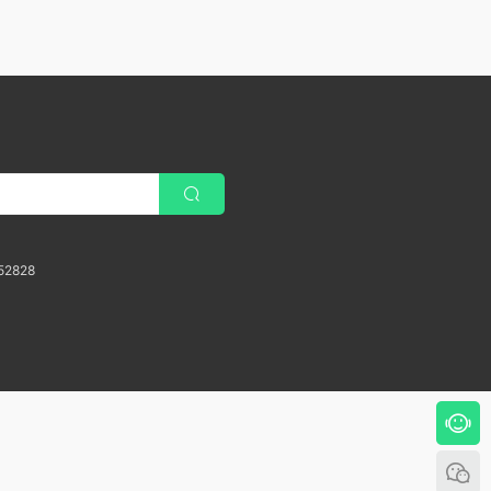
52828