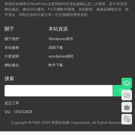
學課技術網專注WordPress主題和插件的漢化破解以及二次開發，其中涉及到
網站建設、網站SEO優化、PC手機軟件開發、加密解密、服務器網絡安全、軟
件漢化，同時也會和大家分享一些互聯網的學習資料。
關于
本站資源
關于我們
Wordpress插件
本站服務
源碼下載
行業新聞
wordpress模闆
網站優化
軟件下載
搜索
提交工單
QQ：125252828
Copyright ©1996-2025 學課技術網 Corporation, All Rights Reserved