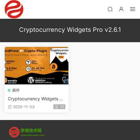
Cryptocurrency Widgets Pro v2.6.1
插件
Cryptocurrency Widgets Pr
o v4.2.0無限制版– WordPres
2025-11-03
35
s加密數字貨币插件