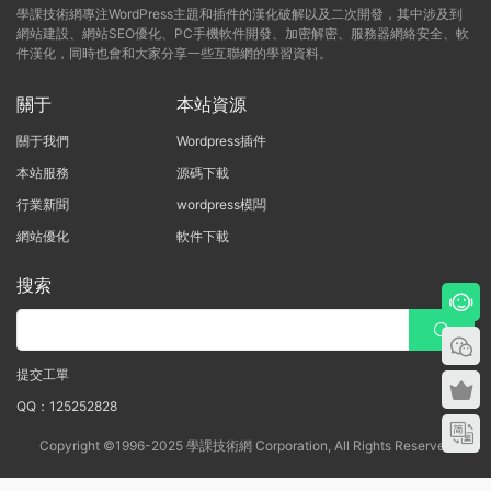
學課技術網專注WordPress主題和插件的漢化破解以及二次開發，其中涉及到
網站建設、網站SEO優化、PC手機軟件開發、加密解密、服務器網絡安全、軟
件漢化，同時也會和大家分享一些互聯網的學習資料。
關于
本站資源
關于我們
Wordpress插件
本站服務
源碼下載
行業新聞
wordpress模闆
網站優化
軟件下載
搜索
提交工單
QQ：125252828
Copyright ©1996-2025 學課技術網 Corporation, All Rights Reserved