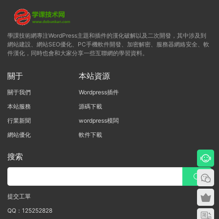
學課技術網專注WordPress主題和插件的漢化破解以及二次開發，其中涉及到
網站建設、網站SEO優化、PC手機軟件開發、加密解密、服務器網絡安全、軟
件漢化，同時也會和大家分享一些互聯網的學習資料。
關于
本站資源
關于我們
Wordpress插件
本站服務
源碼下載
行業新聞
wordpress模闆
網站優化
軟件下載
搜索
提交工單
QQ：125252828