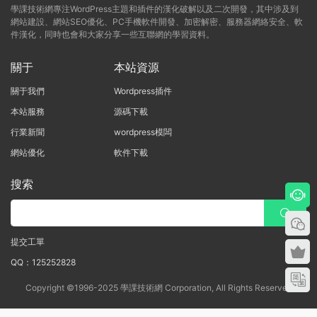
學課技術網專注WordPress主題和插件的漢化破解以及二次開發，其中涉及到
網站建設、網站SEO優化、PC手機軟件開發、加密解密、服務器網絡安全、軟
件漢化，同時也會和大家分享一些互聯網的學習資料。
關于
本站資源
關于我們
Wordpress插件
本站服務
源碼下載
行業新聞
wordpress模闆
網站優化
軟件下載
搜索
提交工單
QQ：125252828
Copyright ©1996-2025 學課技術網 Corporation, All Rights Reserved