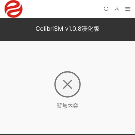
ColibriSM v1.0.8漢化版
暫無内容