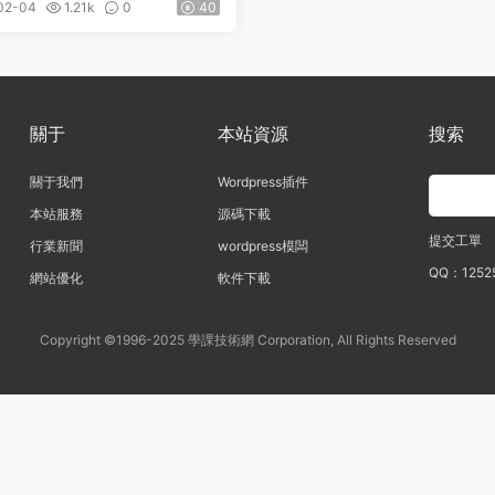
erce WordPress主題
02-04
1.21k
0
40
關于
本站資源
搜索
關于我們
Wordpress插件
本站服務
源碼下載
提交工單
行業新聞
wordpress模闆
QQ：1252
網站優化
軟件下載
Copyright ©1996-2025 學課技術網 Corporation, All Rights Reserved