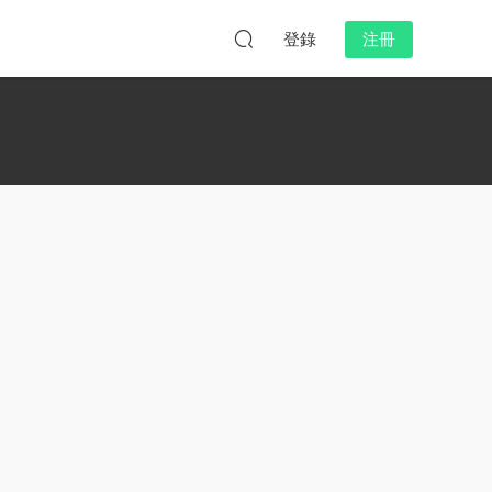
登錄
注冊