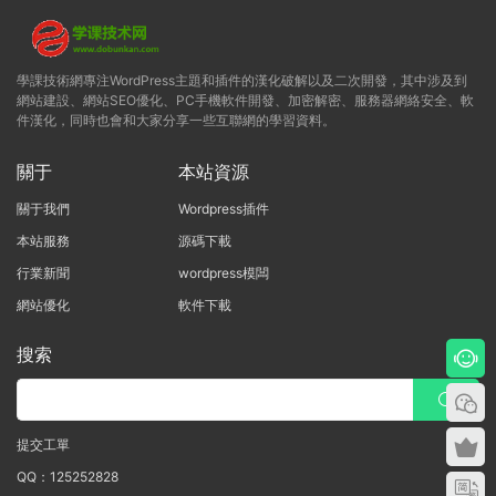
學課技術網專注WordPress主題和插件的漢化破解以及二次開發，其中涉及到
網站建設、網站SEO優化、PC手機軟件開發、加密解密、服務器網絡安全、軟
件漢化，同時也會和大家分享一些互聯網的學習資料。
關于
本站資源
關于我們
Wordpress插件
本站服務
源碼下載
行業新聞
wordpress模闆
網站優化
軟件下載
搜索
提交工單
QQ：125252828