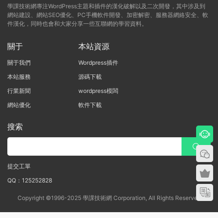
學課技術網專注WordPress主題和插件的漢化破解以及二次開發，其中涉及到
網站建設、網站SEO優化、PC手機軟件開發、加密解密、服務器網絡安全、軟
件漢化，同時也會和大家分享一些互聯網的學習資料。
關于
本站資源
關于我們
Wordpress插件
本站服務
源碼下載
行業新聞
wordpress模闆
網站優化
軟件下載
搜索
提交工單
QQ：125252828
Copyright ©1996-2025 學課技術網 Corporation, All Rights Reserved