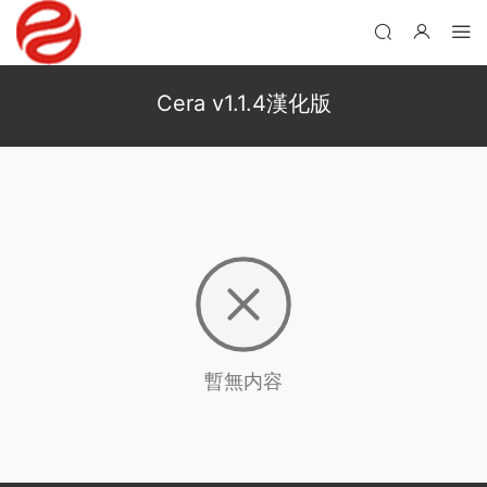
Cera v1.1.4漢化版
暫無内容